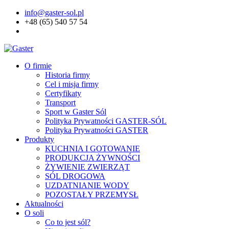
info@gaster-sol.pl
+48 (65) 540 57 54
O firmie
Historia firmy
Cel i misja firmy
Certyfikaty
Transport
Sport w Gaster Sól
Polityka Prywatności GASTER-SÓL
Polityka Prywatności GASTER
Produkty
KUCHNIA I GOTOWANIE
PRODUKCJA ŻYWNOŚCI
ŻYWIENIE ZWIERZĄT
SÓL DROGOWA
UZDATNIANIE WODY
POZOSTAŁY PRZEMYSŁ
Aktualności
O soli
Co to jest sól?