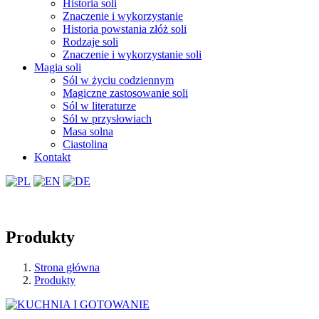
Historia soli
Znaczenie i wykorzystanie
Historia powstania złóż soli
Rodzaje soli
Znaczenie i wykorzystanie soli
Magia soli
Sól w życiu codziennym
Magiczne zastosowanie soli
Sól w literaturze
Sól w przysłowiach
Masa solna
Ciastolina
Kontakt
Produkty
Strona główna
Produkty