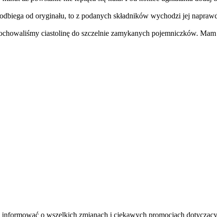
 odbiega od oryginału, to z podanych składników wychodzi jej naprawdę
 pochowaliśmy ciastolinę do szczelnie zamykanych pojemniczków. Mam n
 informować o wszelkich zmianach i ciekawych promocjach dotyczącyc