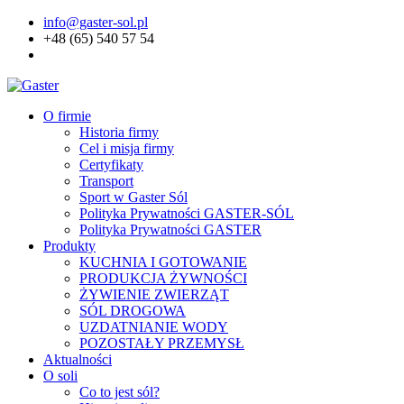
info@gaster-sol.pl
+48 (65) 540 57 54
O firmie
Historia firmy
Cel i misja firmy
Certyfikaty
Transport
Sport w Gaster Sól
Polityka Prywatności GASTER-SÓL
Polityka Prywatności GASTER
Produkty
KUCHNIA I GOTOWANIE
PRODUKCJA ŻYWNOŚCI
ŻYWIENIE ZWIERZĄT
SÓL DROGOWA
UZDATNIANIE WODY
POZOSTAŁY PRZEMYSŁ
Aktualności
O soli
Co to jest sól?