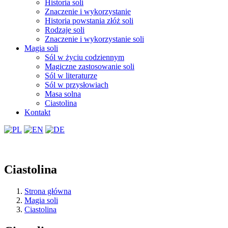
Historia soli
Znaczenie i wykorzystanie
Historia powstania złóż soli
Rodzaje soli
Znaczenie i wykorzystanie soli
Magia soli
Sól w życiu codziennym
Magiczne zastosowanie soli
Sól w literaturze
Sól w przysłowiach
Masa solna
Ciastolina
Kontakt
Ciastolina
Strona główna
Magia soli
Ciastolina