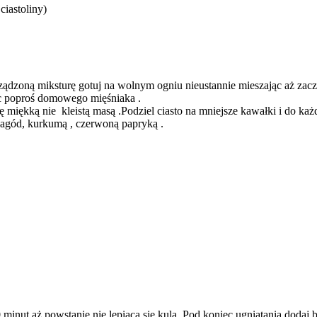
ciastoliny)
yrządzoną miksturę gotuj na wolnym ogniu nieustannie mieszając aż zac
ęc poproś domowego mięśniaka .
e się miękką nie kleistą masą .Podziel ciasto na mniejsze kawałki i do
jagód, kurkumą , czerwoną papryką .
minut aż powstanie nie lepiąca się kula. Pod koniec ugniatania dodaj 