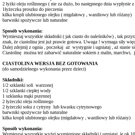
2 łyżki oleju roślinnego ( nie za dużo, bo następnego dnia wypłynie z 
1łyżeczka proszku do pieczenia
kilka kropli ulubionego olejku ( migdałowy , waniliowy lub różany)
barwniki spożywcze lub naturalne
Sposób wykonania:
Wymieszaj wszystkie składniki ( jak ciasto do naleśników) , tak prz
znak, że ciastolina jest już prawie gotowa. Uwaga ! wymaga siły wi
Dalej zdejmij z ognia , poczekaj aż wystygnie i ugniataj , aż stani
Ciastolinę można też zabarwić naturalnie sokiem z malin, marchwi, 
CIASTOLINA WERSJA BEZ GOTOWANIA
(do samodzielnego wykonania przez dzieci)
Składniki:
1/2 szklanki soli warzonej
1/2 szklanki ciepłej wody
1 szklanka mąki pszennej
2 łyżeczki oleju roślinnego
2 łyżeczki soku z cytryny lub kwasku cytrynowego
barwniki spożywcze lub naturalne
kilka kropli ulubionego olejku (migdałowy , waniliowy lub różany)
Sposób wykonania:
Wymieszaj wszystkie wyżej wymienione składniki i ugniataj je ok.10 