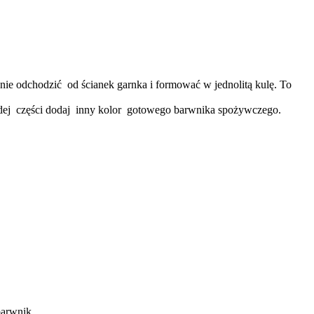
znie odchodzić od ścianek garnka i formować w jednolitą kulę. To
 każdej części dodaj inny kolor gotowego barwnika spożywczego.
barwnik .