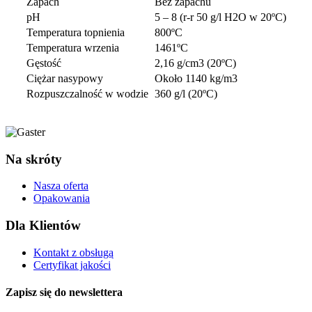
Zapach
Bez zapachu
pH
5 – 8 (r-r 50 g/l H2O w 20ºC)
Temperatura topnienia
800ºC
Temperatura wrzenia
1461ºC
Gęstość
2,16 g/cm3 (20ºC)
Ciężar nasypowy
Około 1140 kg/m3
Rozpuszczalność w wodzie
360 g/l (20ºC)
Na skróty
Nasza oferta
Opakowania
Dla Klientów
Kontakt z obsługą
Certyfikat jakości
Zapisz się do newslettera