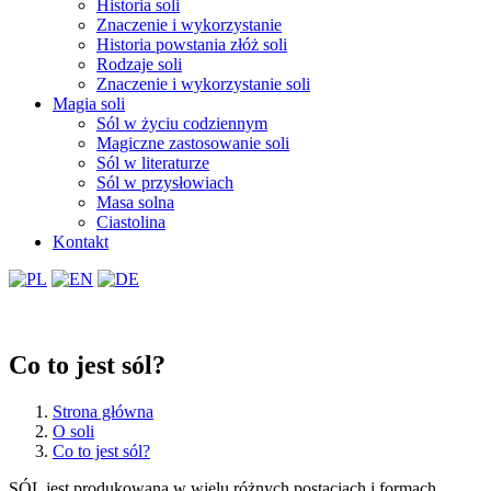
Historia soli
Znaczenie i wykorzystanie
Historia powstania złóż soli
Rodzaje soli
Znaczenie i wykorzystanie soli
Magia soli
Sól w życiu codziennym
Magiczne zastosowanie soli
Sól w literaturze
Sól w przysłowiach
Masa solna
Ciastolina
Kontakt
Co to jest sól?
Strona główna
O soli
Co to jest sól?
SÓL jest produkowana w wielu różnych postaciach i formach,