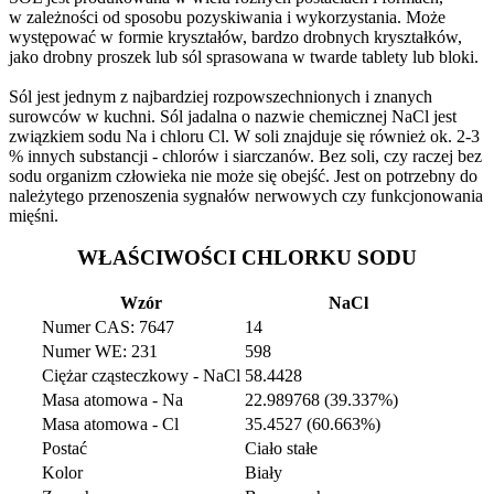
w zależności od sposobu pozyskiwania i wykorzystania. Może
występować w formie kryształów, bardzo drobnych kryształków,
jako drobny proszek lub sól sprasowana w twarde tablety lub bloki.
Sól jest jednym z najbardziej rozpowszechnionych i znanych
surowców w kuchni. Sól jadalna o nazwie chemicznej NaCl jest
związkiem sodu Na i chloru Cl. W soli znajduje się również ok. 2-3
% innych substancji - chlorów i siarczanów. Bez soli, czy raczej bez
sodu organizm człowieka nie może się obejść. Jest on potrzebny do
należytego przenoszenia sygnałów nerwowych czy funkcjonowania
mięśni.
WŁAŚCIWOŚCI CHLORKU SODU
Wzór
NaCl
Numer CAS: 7647
14
Numer WE: 231
598
Ciężar cząsteczkowy - NaCl
58.4428
Masa atomowa - Na
22.989768 (39.337%)
Masa atomowa - Cl
35.4527 (60.663%)
Postać
Ciało stałe
Kolor
Biały