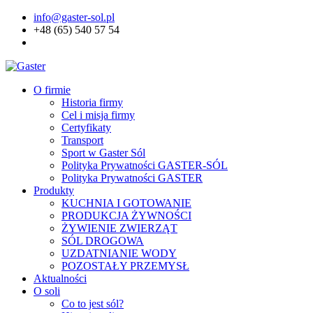
info@gaster-sol.pl
+48 (65) 540 57 54
O firmie
Historia firmy
Cel i misja firmy
Certyfikaty
Transport
Sport w Gaster Sól
Polityka Prywatności GASTER-SÓL
Polityka Prywatności GASTER
Produkty
KUCHNIA I GOTOWANIE
PRODUKCJA ŻYWNOŚCI
ŻYWIENIE ZWIERZĄT
SÓL DROGOWA
UZDATNIANIE WODY
POZOSTAŁY PRZEMYSŁ
Aktualności
O soli
Co to jest sól?