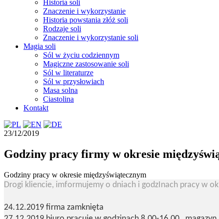
Historia soli
Znaczenie i wykorzystanie
Historia powstania złóż soli
Rodzaje soli
Znaczenie i wykorzystanie soli
Magia soli
Sól w życiu codziennym
Magiczne zastosowanie soli
Sól w literaturze
Sól w przysłowiach
Masa solna
Ciastolina
Kontakt
23/12/2019
Godziny pracy firmy w okresie międzyświ
Godziny pracy w okresie międzyświątecznym
Drogi kliencie, imformujemy o dniach i godzInach pracy w o
24.12.2019 firma zamknięta
27.12.2019 biuro pracuje w godzinach 8.00-16.00 , magazyn