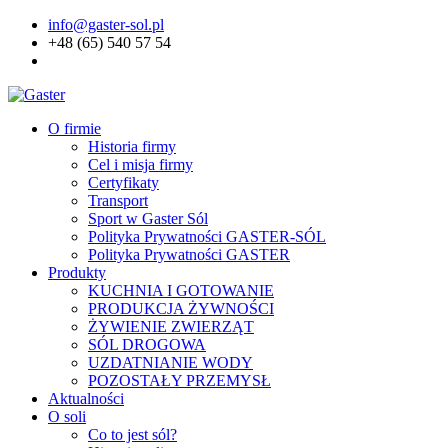
info@gaster-sol.pl
+48 (65) 540 57 54
O firmie
Historia firmy
Cel i misja firmy
Certyfikaty
Transport
Sport w Gaster Sól
Polityka Prywatności GASTER-SÓL
Polityka Prywatności GASTER
Produkty
KUCHNIA I GOTOWANIE
PRODUKCJA ŻYWNOŚCI
ŻYWIENIE ZWIERZĄT
SÓL DROGOWA
UZDATNIANIE WODY
POZOSTAŁY PRZEMYSŁ
Aktualności
O soli
Co to jest sól?