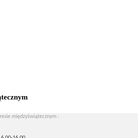
ątecznym
kresie międzyświątecznym :
 6.00-16.00